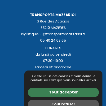
TRANSPORTS MAZZARIOL
3 Rue des Acacias
33210 MAZERES
logistique33@transportsmazzariol.fr
05 40 24 63 65
HORAIRES
du lundi au vendredi
07:30–19:00
samedi et dimanche
Fermé
Ce site utilise des cookies et vous donne le
contrôle sur ceux que vous souhaitez activer
Itinéraire
Guide Local
Tout accepter
Informations complémentaires
Mentions légales
Tout refuser